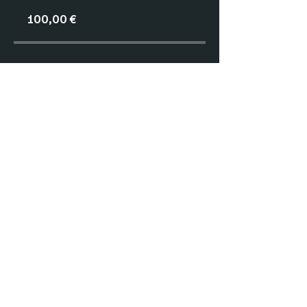
100,00 €
Teilen
Teilnehmen
Impressu
Datenschut
Cookies
m
z
AGBs
Kontakt