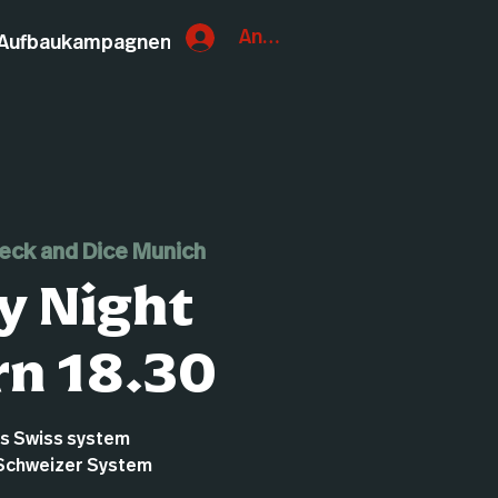
Anmelden
Aufbaukampagnen
eck and Dice Munich
y Night
n 18.30
ds Swiss system
Schweizer System