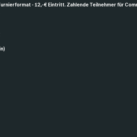
rnierformat - 12,-€ Eintritt. Zahlende Teilnehmer für Com
.
g
n)