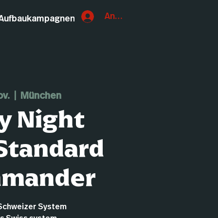
Anmelden
Aufbaukampagnen
ov.
  |  
München
y Night
Standard
mmander
Schweizer System