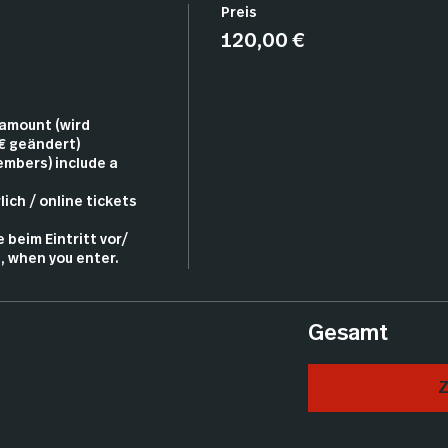
Preis
120,00 €
mount (wird 
 geändert)

embers) include a 
ich / online tickets 
 beim Eintritt vor/ 
, when you enter.
Gesamt
Z