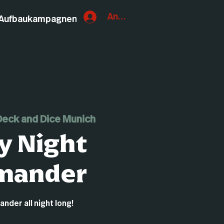
Anmelden
Aufbaukampagnen
Deck and Dice Munich
y Night
mander
der all night long!