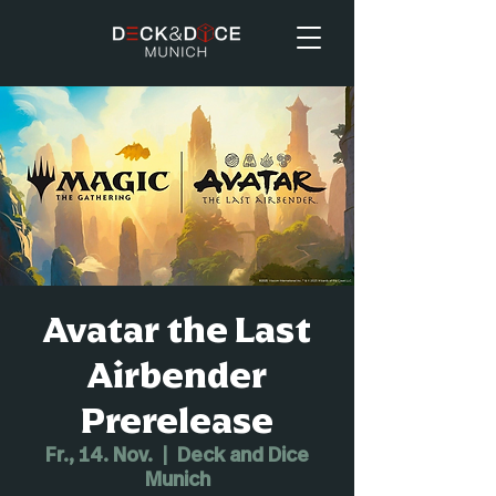
Avatar the Last
Airbender
Prerelease
Fr., 14. Nov.
  |  
Deck and Dice
Munich