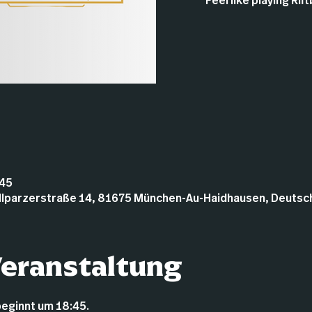
Feel like playing Ri
:45
illparzerstraße 14, 81675 München-Au-Haidhausen, Deutsc
Veranstaltung
beginnt um 18:45.