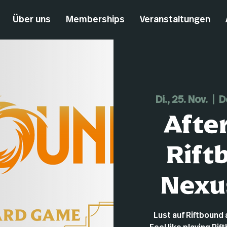
Über uns
Memberships
Veranstaltungen
Di., 25. Nov.
  |  
D
Afte
Rift
Nexu
Lust auf Riftboun