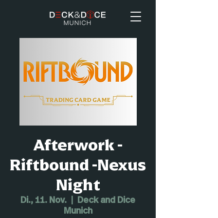
Afterwork -
Riftbound -Nexus
Night
Di., 11. Nov.
  |  
Deck and Dice
Munich